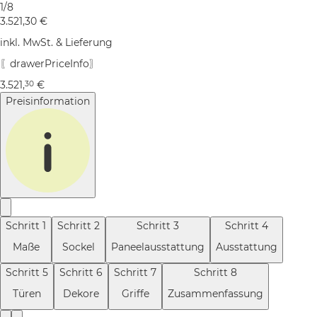
1/8
3.521,30
€
inkl. MwSt. & Lieferung
〖drawerPriceInfo〗
3.521
,
€
30
Preisinformation
Schritt
1
Schritt
2
Schritt
3
Schritt
4
Maße
Sockel
Paneelausstattung
Ausstattung
Schritt
5
Schritt
6
Schritt
7
Schritt
8
Türen
Dekore
Griffe
Zusammenfassung