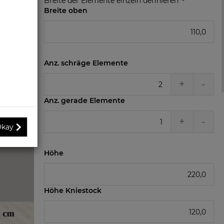
Breite der Elemente einzeln definieren
Breite oben
Anz. schräge Elemente
+
-
Anz. gerade Elemente
+
-
kay
Höhe
Höhe Kniestock