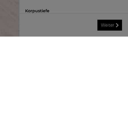
Korpustiefe
Weiter
Passblende
Ohne
Mit
Zurücksetzen