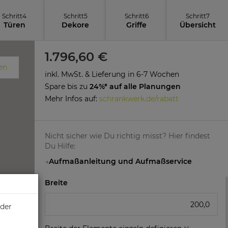
Schritt
4
Schritt
5
Schritt
6
Schritt
7
Türen
Dekore
Griffe
Übersicht
1.796,60 €
en
schließen
inkl. MwSt. & Lieferung in 6-7 Wochen
Spare bis zu
24%* auf alle Planungen
Mehr Infos auf:
schrankwerk.de/rabatt
Nicht sicher wie Du richtig misst? Hier findest
Du Hilfe:
→
Aufmaßanleitung und Aufmaßservice
Breite
oder