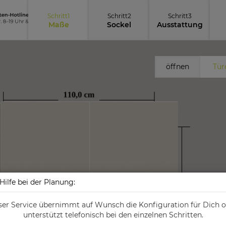
Schritt
1
Schritt
2
Schritt
3
Maße
Sockel
Ausstattung
öffnen
Tür
Hilfe bei der Planung:
er Service übernimmt auf Wunsch die Konfiguration für Dich 
unterstützt telefonisch bei den einzelnen Schritten.