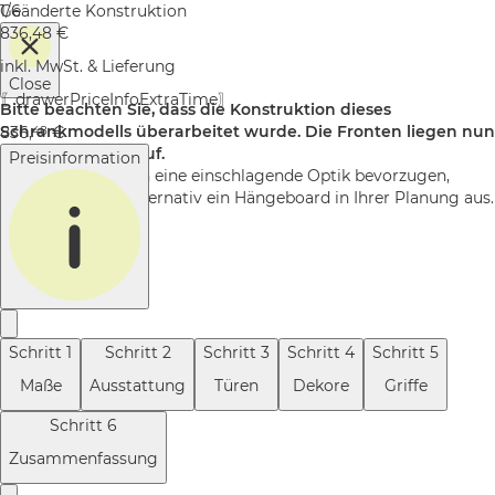
1/6
Geänderte Konstruktion
836,48
€
inkl. MwSt. & Lieferung
Close
〖drawerPriceInfoExtraTime〗
Bitte beachten Sie, dass die Konstruktion dieses
Schrankmodells überarbeitet wurde. Die Fronten liegen nun
836
,
€
48
auf dem Korpus auf.
Preisinformation
Wenn Sie weiterhin eine einschlagende Optik bevorzugen,
wählen Sie bitte alternativ ein Hängeboard in Ihrer Planung aus.
Okay
Schritt
1
Schritt
2
Schritt
3
Schritt
4
Schritt
5
Maße
Ausstattung
Türen
Dekore
Griffe
Schritt
6
Zusammenfassung