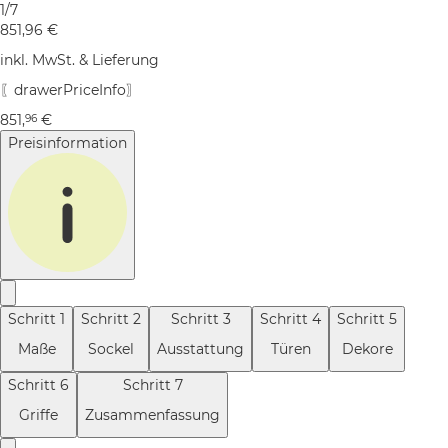
1/7
851,96
€
inkl. MwSt. & Lieferung
〖drawerPriceInfo〗
851
,
€
96
Preisinformation
Schritt
1
Schritt
2
Schritt
3
Schritt
4
Schritt
5
Maße
Sockel
Ausstattung
Türen
Dekore
Schritt
6
Schritt
7
Griffe
Zusammenfassung