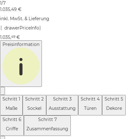
1/7
1.035,49
€
inkl. MwSt. & Lieferung
〖drawerPriceInfo〗
1.035
,
€
49
Preisinformation
Schritt
1
Schritt
2
Schritt
3
Schritt
4
Schritt
5
Maße
Sockel
Ausstattung
Türen
Dekore
Schritt
6
Schritt
7
Griffe
Zusammenfassung