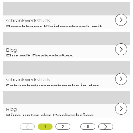
schrankwerkstück
Begehbarer Kleiderschrank mit
Insel
Blog
Flur mit Dachschräge
schrankwerkstück
Schwebetürenschränke in der
Nische
Blog
Büro unter der Dachschräge
1
2
...
8