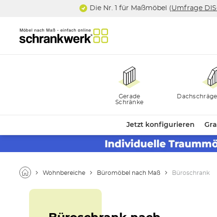
Die Nr. 1 für Maßmöbel (
Umfrage DI
Gerade
Dachschräge
Schränke
Jetzt konfigurieren
Gra
Wohnbereiche
Büromöbel nach Maß
Büroschrank