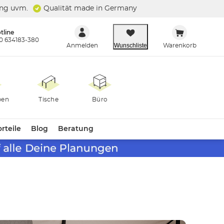
ung uvm.
Qualität made in Germany
tline
0 634183-380
Wunschliste
Anmelden
Warenkorb
ben
Tische
Büro
rteile
Blog
Beratung