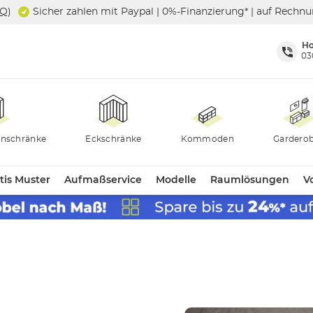
SQ
)
Sicher zahlen mit Paypal | 0%-Finanzierung* | auf Rechn
Ho
03
nschränke
Eckschränke
Kommoden
Gardero
tis Muster
Aufmaßservice
Modelle
Raumlösungen
Vo