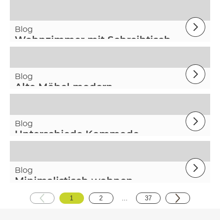
Stauraum
Blog
Wohnzimmer mit Schreibtisch
Blog
Alte Möbel modern
kombinieren
Blog
Unterschiede Kommode
Sideboard
Blog
Minimalistisch wohnen
1
2
...
37