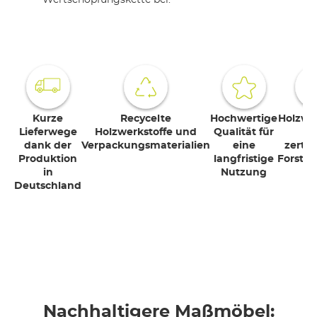
Wertschöpfungskette bei.
Kurze
Recycelte
Hochwertige
Holzwer
Lieferwege
Holzwerkstoffe und
Qualität für
a
dank der
Verpackungsmaterialien
eine
zertifi
Produktion
langfristige
Forstwi
in
Nutzung
Deutschland
Nachhaltigere Maßmöbel: