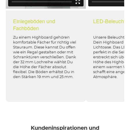
Einlegeböden und
LED-Beleuchtu
Fachböden
Zu einem Highboard gehören
Unsere Beleuchtun
komfortable Fächer für richtig viel
Dein Highboard in 
Stauraum. Diese kannst Du offen
Lichtoase. Das LED-P
wie ein Regal gestalten oder mit
perfekt in die Seite
Schranktüren verschließen. Dank
erstreckt sich über
der 32 mm Lochreihe wählst Du
Höhe des Highboards
die Höhe der Fächer absolut
einem warmen Wei
flexibel. Die Böden erhältst Du in
schafft eine ange
den Stärken 19 mm und 25 mm.
Atmosphäre.
Kundeninspirationen und