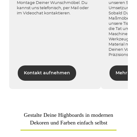
Montage Deiner Wunschmöbel. Du
unseren Schr
kannst uns telefonisch, per Mail oder
Umsetzungsmö
im Videochat kontaktieren.
Sobald Du auf
Maßmöbel in A
unsere Tischle
die Tat um. 
Maschinen (c
Werkzeugmasc
Material mill
Deinen Vorgab
Präzisionsarbei
Kontakt aufnehmen
Mehr erf
Gestalte Deine Highboards in modernen
Dekoren und Farben einfach selbst