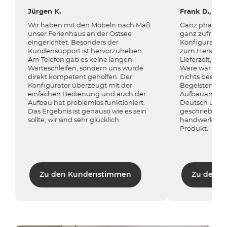
Jürgen K.
Frank D., Ott
Wir haben mit den Möbeln nach Maß
Ganz phantasti
unser Ferienhaus an der Ostsee
ganz zufriede
eingerichtet. Besonders der
Konfiguration,
Kundensupport ist hervorzuheben.
zum Hersteller
Am Telefon gab es keine langen
Lieferzeit, Anl
Warteschleifen, sondern uns wurde
Ware war supe
direkt kompetent geholfen. Der
nichts beschä
Konfigurator überzeugt mit der
Begeistert war
einfachen Bedienung und auch der
Aufbauanleitu
Aufbau hat problemlos funktioniert.
Deutsch und k
Das Ergebnis ist genauso wie es sein
geschrieben w
sollte, wir sind sehr glücklich.
handwerklich
Produkt.
Zu den Kundenstimmen
Zu den 