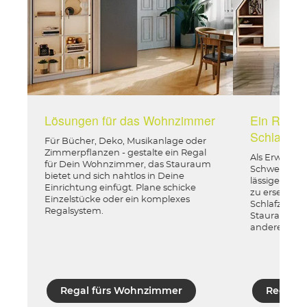
Lösungen für das Wohnzimmer
Ein Regal
Schlafzim
Für Bücher, Deko, Musikanlage oder
Zimmerpflanzen - gestalte ein Regal
Als Erweiter
für Dein Wohnzimmer, das Stauraum
Schwebetüre
bietet und sich nahtlos in Deine
lässiges Fl
Einrichtung einfügt. Plane schicke
zu ersetzen 
Einzelstücke oder ein komplexes
Schlafzimmer
Regalsystem.
Stauraum fü
andere Ding
Regal fürs Wohnzimmer
Regal i