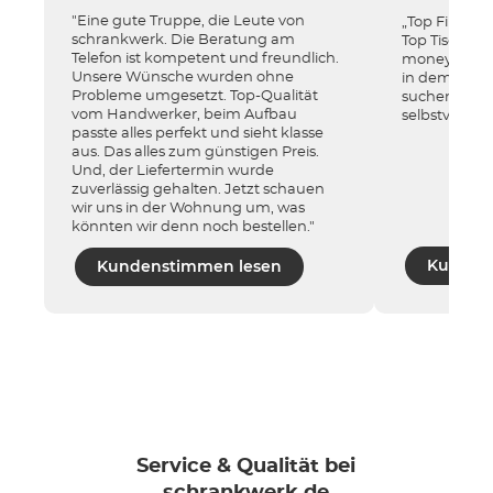
"Eine gute Truppe, die Leute von
„Top Firma! T
schrankwerk. Die Beratung am
Top Tischler
Telefon ist kompetent und freundlich.
money. Wir 
Unsere Wünsche wurden ohne
in dem wir 
Probleme umgesetzt. Top-Qualität
suchen. Sch
vom Handwerker, beim Aufbau
selbstverstän
passte alles perfekt und sieht klasse
aus. Das alles zum günstigen Preis.
Und, der Liefertermin wurde
zuverlässig gehalten. Jetzt schauen
wir uns in der Wohnung um, was
könnten wir denn noch bestellen."
Kunden
Kundenstimmen lesen
Service & Qualität bei