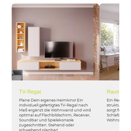
TV-Regal
Raumteile
Plane Dein eigenes Heimkino! Ein
Ein Regal na
individuell gefertigtes TV-Regal nach
strukturier
Maß ergänzt die Wohnwand und wird
sorgt für meh
optimal auf Flachbildschirm, Receiver,
Schlafzimme
Soundbar und Spielekonsole
Wohnzimme
zugeschnitten. Stehend oder
schwebend planbar!