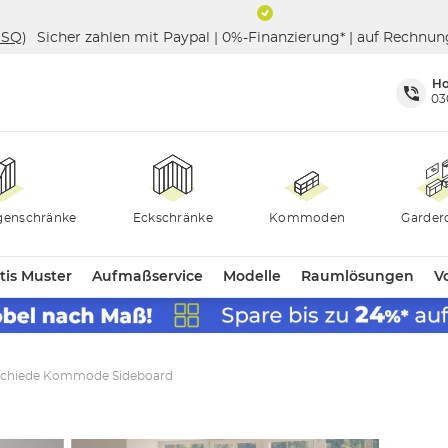
ISQ
)
Sicher zahlen mit Paypal | 0%-Finanzierung* | auf Rechnu
Ho
03
genschränke
Eckschränke
Kommoden
Garder
tis Muster
Aufmaßservice
Modelle
Raumlösungen
Vo
schiede Kommode Sideboard