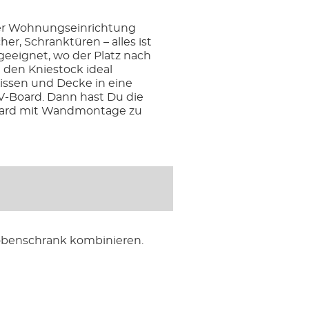
der Wohnungseinrichtung
er, Schranktüren – alles ist
eeignet, wo der Platz nach
 den Kniestock ideal
issen und Decke in eine
V-Board. Dann hast Du die
board mit Wandmontage zu
obenschrank kombinieren.