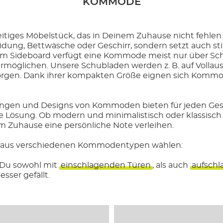
KOMMODE
seitiges Möbelstück, das in Deinem Zuhause nicht fehlen s
idung, Bettwäsche oder Geschirr, sondern setzt auch sti
m Sideboard verfügt eine Kommode meist nur über Sch
möglichen. Unsere Schubladen werden z. B. auf Vollausz
rgen. Dank ihrer kompakten Größe eignen sich Kommo
ungen und Designs von Kommoden bieten für jeden G
e Lösung. Ob modern und minimalistisch oder klassisch u
Zuhause eine persönliche Note verleihen.
 aus verschiedenen Kommodentypen wählen:
Du sowohl mit
einschlagenden Türen
, als auch
aufschl
sser gefällt.