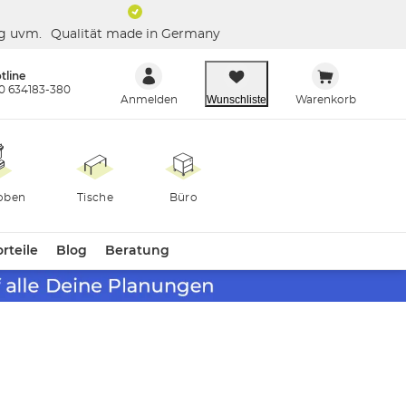
ng uvm.
Qualität made in Germany
tline
0 634183-380
Wunschliste
Anmelden
Warenkorb
oben
Tische
Büro
rteile
Blog
Beratung