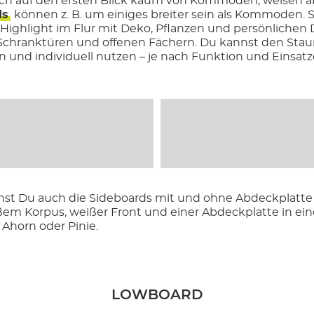
ch auf den ersten Blick kaum von Kommoden, weisen ab
ds
können z. B. um einiges breiter sein als Kommoden. S
 Highlight im Flur mit Deko, Pflanzen und persönlich
hranktüren und offenen Fächern. Du kannst den Staura
 und individuell nutzen – je nach Funktion und Einsatzo
 Du auch die Sideboards mit und ohne Abdeckplatte ko
ßem Korpus, weißer Front und einer Abdeckplatte in ei
, Ahorn oder Pinie.
LOWBOARD