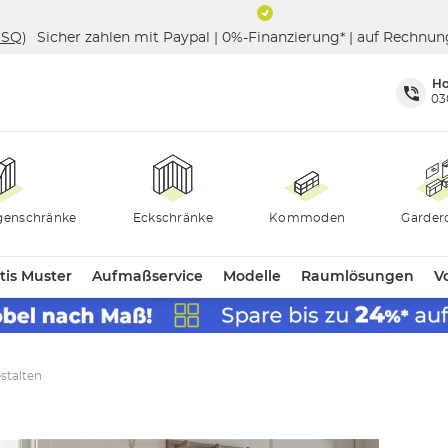
ISQ
)
Sicher zahlen mit Paypal | 0%-Finanzierung* | auf Rechnu
Ho
03
genschränke
Eckschränke
Kommoden
Garder
tis Muster
Aufmaßservice
Modelle
Raumlösungen
Vo
stalten