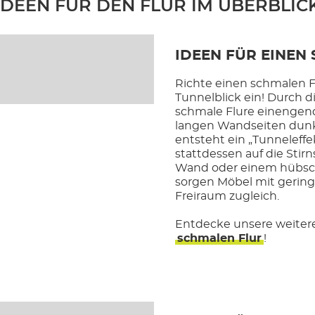
IDEEN FÜR DEN FLUR IM ÜBERBLIC
IDEEN FÜR EINEN
Richte einen schmalen 
Tunnelblick ein! Durch d
schmale Flure einengend
langen Wandseiten dunkle
entsteht ein „Tunneleff
stattdessen auf die Stirns
Wand oder einem hübsch
sorgen Möbel mit gering
Freiraum zugleich.
Entdecke unsere weitere
schmalen Flur
!