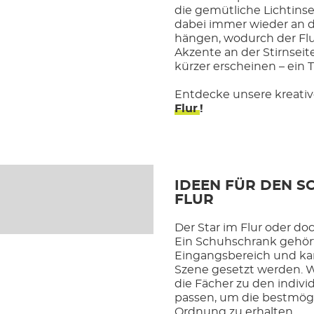
die gemütliche Lichtinsel
dabei immer wieder an 
hängen, wodurch der Flu
Akzente an der Stirnseit
kürzer erscheinen – ein T
Entdecke unsere kreati
Flur
!
IDEEN FÜR DEN 
FLUR
Der Star im Flur oder do
Ein Schuhschrank gehört
Eingangsbereich und kan
Szene gesetzt werden. W
die Fächer zu den indivi
passen, um die bestmög
Ordnung zu erhalten.