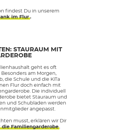
ion findest Du in unserem
ank im Flur
.
TEN: STAURAUM MIT
GARDEROBE
lienhaushalt geht es oft
u. Besonders am Morgen,
b, die Schule und die KiTa
nen Flur doch einfach mit
ngarderobe. Die individuell
erobe bietet Stauraum und
Haken und Schubladen werden
enmitglieder angepasst.
hten musst, erklären wir Dir
r die Familiengarderobe
.