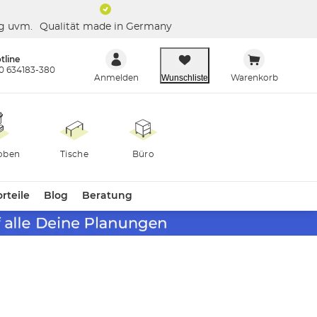
ng uvm.
Qualität made in Germany
tline
0 634183-380
Wunschliste
Anmelden
Warenkorb
oben
Tische
Büro
rteile
Blog
Beratung