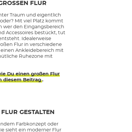
 GROSSEN FLUR
echter Traum und eigentlich
 oder? Mit viel Platz kommt
nn wer den Eingangsbereich
d Accessoires bestückt, tut
entsteht. Idealerweise
roßen Flur in verschiedene
einen Ankleidebereich mit
ütliche Ruhezone mit
ie Du einen großen Flur
in diesem Beitrag
.
FLUR GESTALTEN
sendem Farbkonzept oder
ie sieht ein moderner Flur