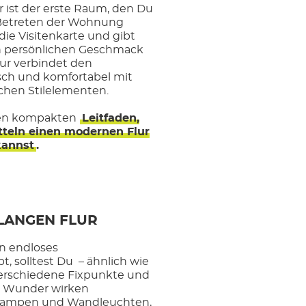
r ist der erste Raum, den Du
Betreten der Wohnung
 die Visitenkarte und gibt
en persönlichen Geschmack
lur verbindet den
sch und komfortabel mit
schen Stilelementen.
nen kompakten
Leitfaden,
tteln einen modernen Flur
kannst
.
 LANGEN FLUR
in endloses
, solltest Du – ähnlich wie
verschiedene Fixpunkte und
e Wunder wirken
hlampen und Wandleuchten,