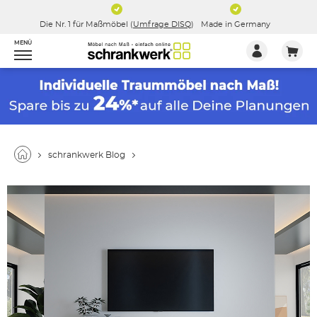
Die Nr. 1 für Maßmöbel (
Umfrage DISQ
)
Made in Germany
MENÜ
schrankwerk Blog