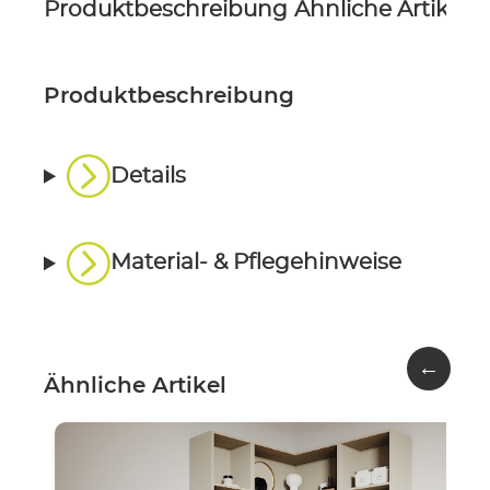
Produktbeschreibung
Ähnliche Artikel
P
Produktbeschreibung
Details
Material- & Pflegehinweise
←
Ähnliche Artikel