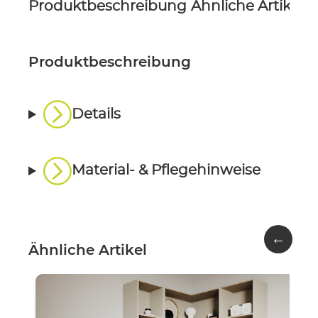
Produktbeschreibung
Ähnliche Artikel
P
Produktbeschreibung
Details
Material- & Pflegehinweise
←
Ähnliche Artikel