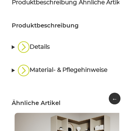
Produktbeschreibung
Ähnliche Artikel
P
Produktbeschreibung
Details
Material- & Pflegehinweise
←
Ähnliche Artikel