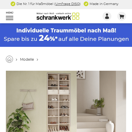
Die Nr. 1 für Maßmöbel (
Umfrage DISQ
)
Made in Germany
MENÜ
Modelle