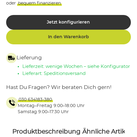
oder
bequem finanzieren
Jetzt konfigurieren
In den Warenkorb
Lieferung
Lieferzeit: wenige Wochen – siehe Konfigurator
Lieferart: Speditionsversand
Hast Du Fragen? Wir beraten Dich gern!
030 634183-380
Montag–Freitag 9:00–18:00 Uhr
Samstag 9:00–17:30 Uhr
Produktbeschreibung
Ähnliche Artikel
P