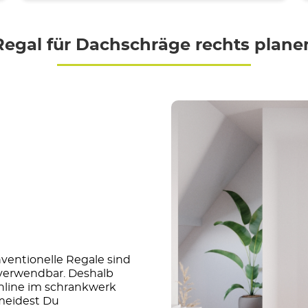
Regal für Dachschräge rechts plane
entionelle Regale sind
 verwendbar. Deshalb
online im schrankwerk
rmeidest Du