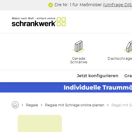
Die Nr. 1 für Maßmöbel (
Umfrage DI
Gerade
Dachschräge
Schränke
Jetzt konfigurieren
Gra
Regale
Regale mit Schräge online planen
Regal mit S