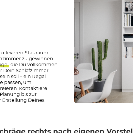
m cleveren Stauraum
chzimmer zu gewinnen.
äge,
die Du vollkommen
für Dein Schlafzimmer
ein soll – ein Regal
ge passen, um
eieren. Kontaktiere
 Planung bis zur
er Erstellung Deines
 Schräge rechts nach eigenen Vorste