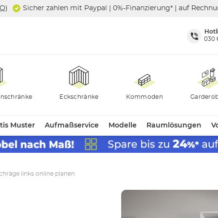
SQ
)
Sicher zahlen mit Paypal | 0%-Finanzierung* | auf Rechn
Hotl
030 
nschränke
Eckschränke
Kommoden
Gardero
tis Muster
Aufmaßservice
Modelle
Raumlösungen
Vo
chräge links online planen