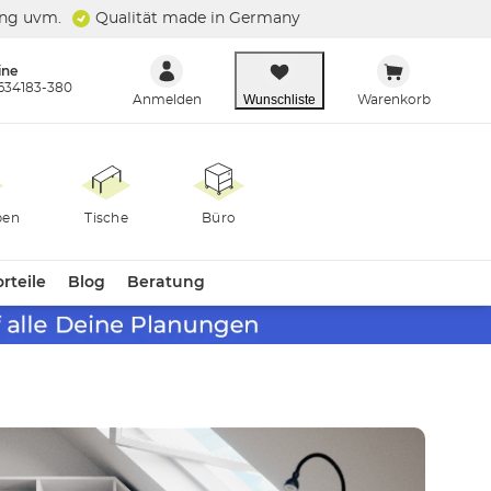
ung uvm.
Qualität made in Germany
ine
634183-380
Wunschliste
Anmelden
Warenkorb
ben
Tische
Büro
rteile
Blog
Beratung