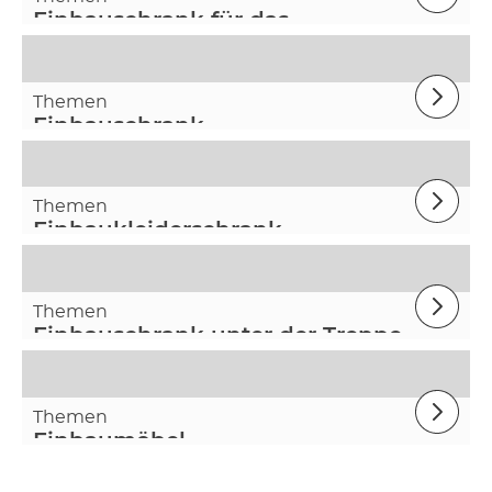
Einbauschrank für das
Badezimmer
Themen
Einbauschrank
Themen
Einbaukleiderschrank
Themen
Einbauschrank unter der Treppe
Themen
Einbaumöbel