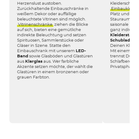
Herzenslust austoben.
Kleiderschrank
Zurückhaltende Einbauschränke in
Einbaukleide
weißem Dekor oder auffällige
Platz und bie
beleuchtete Vitrinen sind möglich.
Stauraum für 
Vitrinenschränke
ziehen die Blicke
saisonale Klei
auf sich, bieten eine gemütliche
ganz individue
indirekte Beleuchtung und setzen
Kleiderstange,
Spirituosen, Sammlerstücke oder
Schubladen 
Gläser in Szene. Statte den
Deinen Kleid
Einbauschrank mit unserem
LED-
Mit einem Ein
Band
sowie Glasböden und Glastüren
trennst Du de
aus
Klarglas
aus. Wer farbliche
Schlafbereich 
Akzente setzen möchte, der wählt die
Privatsphäre un
Glastüren in einem bronzenen oder
grauen Farbton.