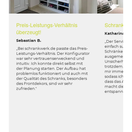
Preis-Leistungs-Verhältnis
Schrank in
überzeugt!
Katharina K.
Sebastian B.
„Der Service b
einfach super.
„Bei schrankwerk.de passte das Preis-
Schränken die
Leistungs-Verhältnis. Der Konfigurator
ausgemessen. 
war sehr vertrauenserweckend und
Unsicherheit 
intuitiv. Ich konnte direkt selbst mit
trotzdem. Doc
der Planung starten. Der Aufbau hat
mir immer zuv
problemlos funktioniert und auch mit
sodass ich mir
der Qualität des Schranks, besonders
dass das Aufma
des Frontdekors, sind wir sehr
macht die Bes
zufrieden."
entspannter f