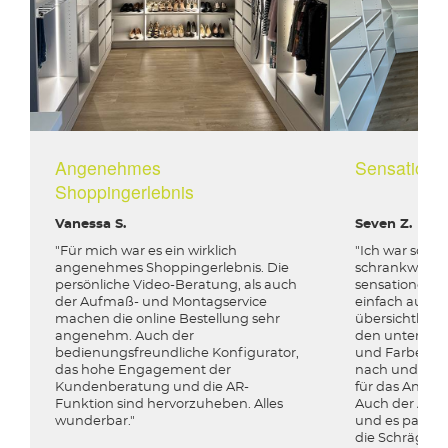
Angenehmes
Sensationel
Shoppingerlebnis
Vanessa S.
Seven Z.
"Für mich war es ein wirklich
"Ich war sofort
angenehmes Shoppingerlebnis. Die
schrankwerk Ko
persönliche Video-Beratung, als auch
sensationell. D
der Aufmaß- und Montagservice
einfach aufge
machen die online Bestellung sehr
übersichtlich.
angenehm. Auch der
den unterschi
bedienungsfreundliche Konfigurator,
und Farben ge
das hohe Engagement der
nach und nac
Kundenberatung und die AR-
für das Ankle
Funktion sind hervorzuheben. Alles
Auch der Aufb
wunderbar."
und es passten
die Schrägen. 