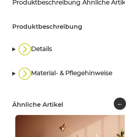
Produktbeschreibung
Ähnliche Artikel
P
Produktbeschreibung
Details
Material- & Pflegehinweise
←
Ähnliche Artikel