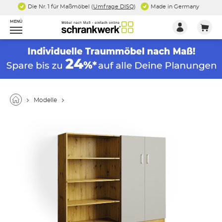
Die Nr. 1 für Maßmöbel (
Umfrage DISQ
)
Made in Germany
MENÜ
Modelle