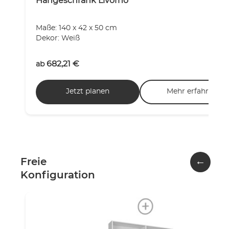
Hängeschrank Livorno
Maße: 140 x 42 x 50 cm
Dekor: Weiß
682,21
€
ab
Jetzt planen
Mehr erfahren
←
Freie
Konfiguration