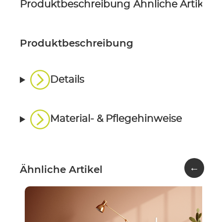
Produktbeschreibung
Ähnliche Artikel
P
Produktbeschreibung
Details
Material- & Pflegehinweise
←
Ähnliche Artikel