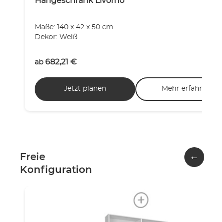
Hängeschrank Livorno
Maße: 140 x 42 x 50 cm
Dekor: Weiß
682,21
€
ab
Jetzt planen
Mehr erfahren
←
Freie
Konfiguration