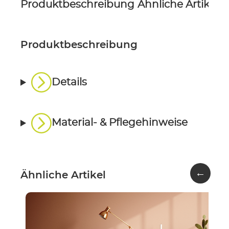
Produktbeschreibung
Ähnliche Artikel
P
Produktbeschreibung
Details
Material- & Pflegehinweise
←
Ähnliche Artikel