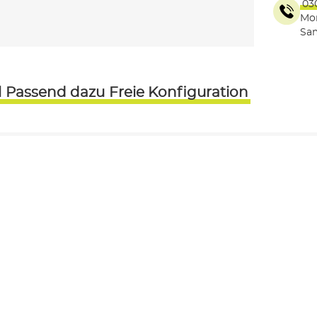
03
Mon
Sam
l
Passend dazu
Freie Konfiguration