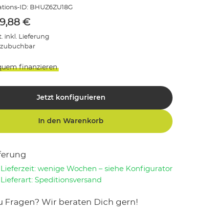
tions-ID:
BHUZ6ZU18G
69,88
€
. inkl. Lieferung
 zubuchbar
quem finanzieren
Jetzt konfigurieren
In den Warenkorb
ferung
Lieferzeit: wenige Wochen – siehe Konfigurator
Lieferart: Speditionsversand
u Fragen? Wir beraten Dich gern!