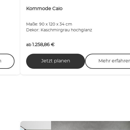
Kommode Caio
Maße: 90 x 120 x 34 cm
Dekor: Kaschmirgrau hochglanz
1.258,86
€
ab
n
Jetzt planen
Mehr erfahre