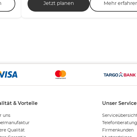
n
Jetzt planen
Mehr erfahre
lität & Vorteile
Unser Service
r uns
Serviceübersich
elmanufaktur
Telefonberatun
ere Qualität
Firmenkunden