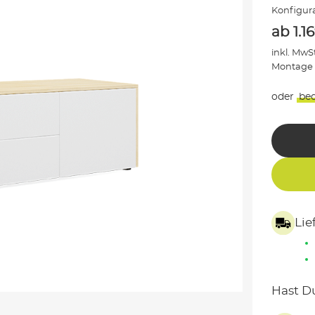
Konfigura
ab
1.1
inkl. MwSt
Montage
oder
be
Lie
Hast D