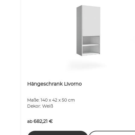
Hängeschrank Livorno
Maße: 140 x 42 x 50 cm
Dekor: Weiß
682,21
€
ab