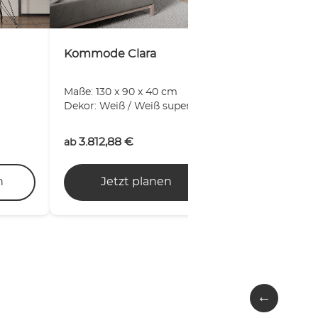
Kommode Clara
Maße: 130 x 90 x 40 cm
Dekor: Weiß / Weiß supermatt
3.812,88
€
ab
n
Jetzt planen
Mehr erfahre
←