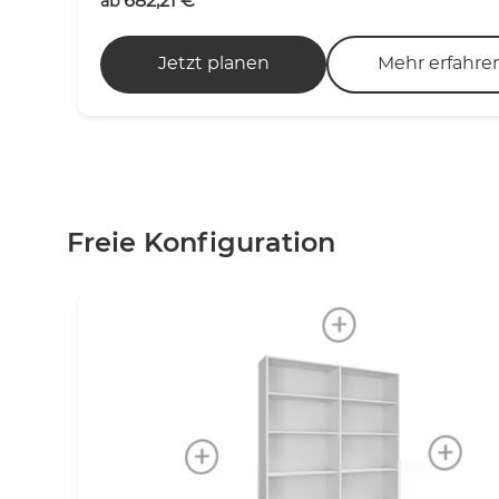
682,21
€
ab
Jetzt planen
Mehr erfahre
Freie Konfiguration