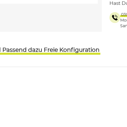
Hast D
03
Mon
Sam
l
Passend dazu
Freie Konfiguration