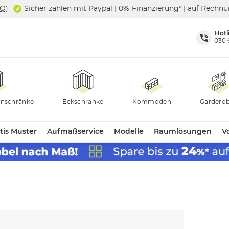
SQ
)
Sicher zahlen mit Paypal | 0%-Finanzierung* | auf Rechn
Hotl
030 
nschränke
Eckschränke
Kommoden
Gardero
tis Muster
Aufmaßservice
Modelle
Raumlösungen
Vo