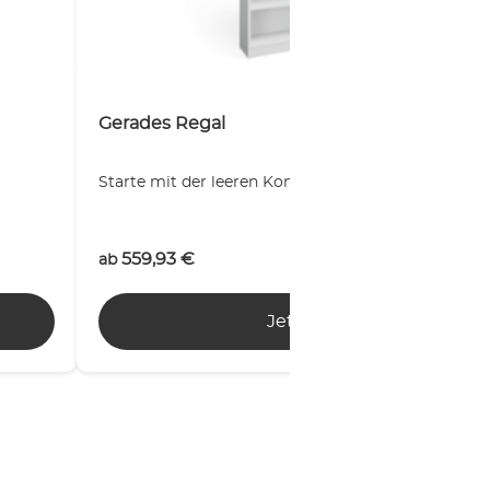
Gerades Regal
Starte mit der leeren Konfiguration!
559,93
€
ab
Jetzt planen