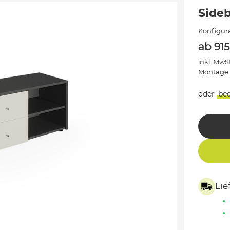
Side
Konfigura
ab
915
inkl. MwSt
Montage
oder
be
Lie