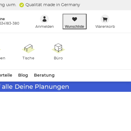
ung uvm.
Qualität made in Germany
ine
634183-380
Wunschliste
Anmelden
Warenkorb
ben
Tische
Büro
rteile
Blog
Beratung