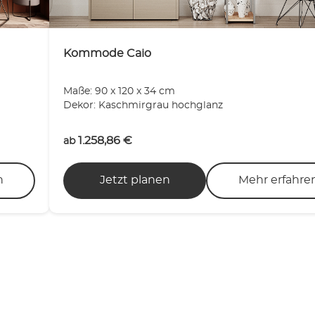
Kommode Caio
Maße: 90 x 120 x 34 cm
Dekor: Kaschmirgrau hochglanz
1.258,86
€
ab
n
Jetzt planen
Mehr erfahre