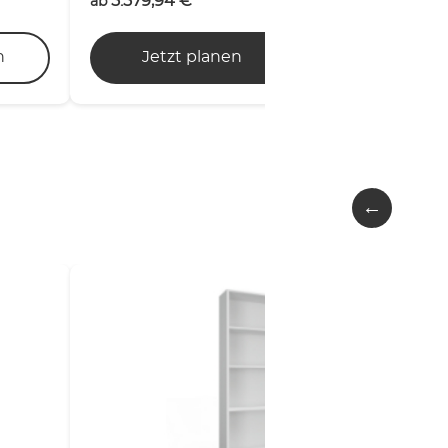
5.579,94
€
ab
n
Jetzt planen
Mehr erfahre
←