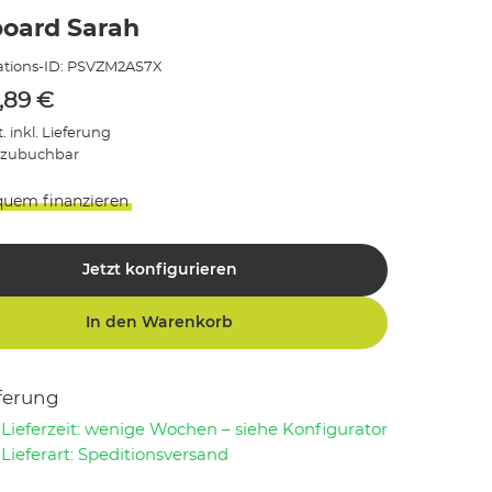
board Sarah
tions-ID:
PSVZM2AS7X
,89
€
. inkl. Lieferung
 zubuchbar
quem finanzieren
Jetzt konfigurieren
In den Warenkorb
ferung
Lieferzeit: wenige Wochen – siehe Konfigurator
Lieferart: Speditionsversand