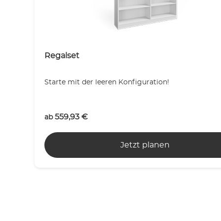
Regalset
Starte mit der leeren Konfiguration!
559,93
€
ab
Jetzt planen