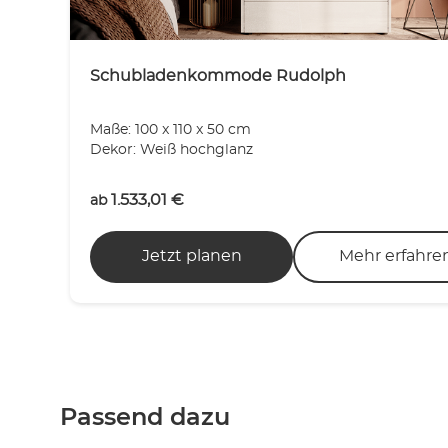
Schubladenkommode Rudolph
Maße: 100 x 110 x 50 cm
Dekor: Weiß hochglanz
1.533,01
€
ab
Jetzt planen
Mehr erfahre
Passend dazu