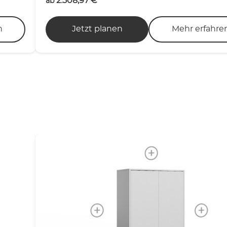
2.508,97
€
ab
n
Jetzt planen
Mehr erfahre