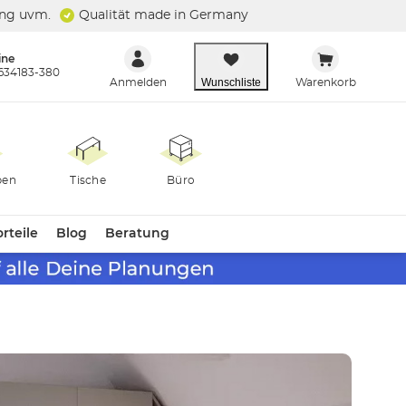
ung uvm.
Qualität made in Germany
ine
634183-380
Wunschliste
Anmelden
Warenkorb
ben
Tische
Büro
rteile
Blog
Beratung