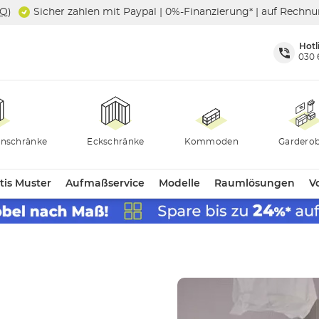
SQ
)
Sicher zahlen mit Paypal | 0%-Finanzierung* | auf Rechn
Hotl
030 
nschränke
Eckschränke
Kommoden
Gardero
tis Muster
Aufmaßservice
Modelle
Raumlösungen
Vo