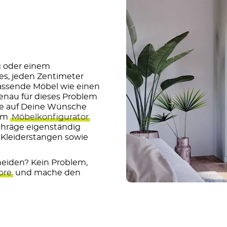
g oder einem
t es, jeden Zentimeter
passende Möbel wie einen
Genau für dieses Problem
ie auf Deine Wünsche
rem
Möbelkonfigurator
chräge eigenständig
 Kleiderstangen sowie
heiden? Kein Problem,
ore
und mache den